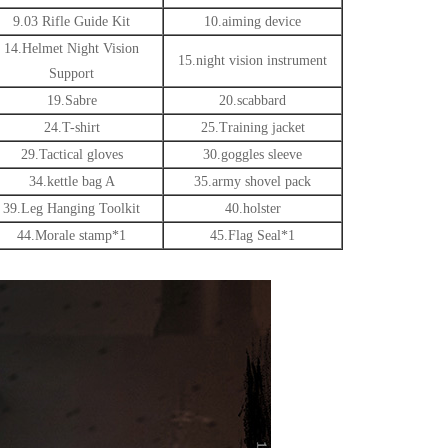
9.03 Rifle Guide Kit
10.aiming device
14.Helmet Night Vision
15.night vision instrument
Support
19.Sabre
20.scabbard
24.T-shirt
25.Training jacket
29.Tactical gloves
30.goggles sleeve
34.kettle bag A
35.army shovel pack
39.Leg Hanging Toolkit
40.holster
44.Morale stamp*1
45.Flag Seal*1