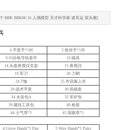
个:BBK BBK06 16 人偶模型 天才科学家 谢耳朵 双头雕]
兵
4.手套手*1对
5.铁丝手*1对
9.03步枪导轨套件
10.瞄具
14.头盔夜视仪支架
15.夜视仪
19.军刀
20.刀鞘
24.T恤
25.作训服上衣
29.战术手套
30.风镜套
34.水壶包A
35.军铲包
39.腿挂工具包
40.枪套
44.士气章*1
45.国旗章*1
4.Glove Hands*1 Pair
5.Wire Hands*1 Pairs