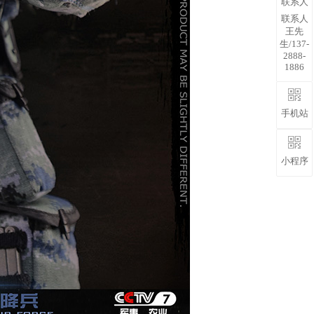
联系人
联系人
王先
生/137-
2888-
1886
手机站
小程序