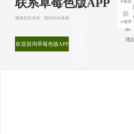
联系草莓色版APP
方
手机站
徐小姐
式
王先生
感谢您的支持，期待您的来电
找
小程序
到
邮 箱
草
地
欢迎咨询草莓色版APP
莓
色
版
APP，
竭
诚
为
您
服
务