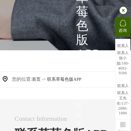
莓
色
咨询
版
联系人
APP
联系人
徐小
姐/180-
4692-
您
9306
您的位置:
->
可
首页
联系草莓色版APP
联系人
以
联系人
通
王先
生/137-
过
2888-
1886
以
东
Contact Information
下