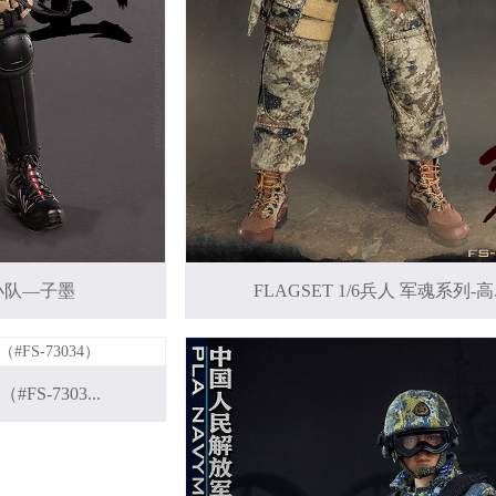
神小队—子墨
FLAGSET 1/6兵人 军魂系列-高.
S-7303...