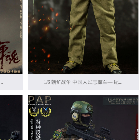
..
1/6 朝鲜战争 中国人民志愿军— 纪...