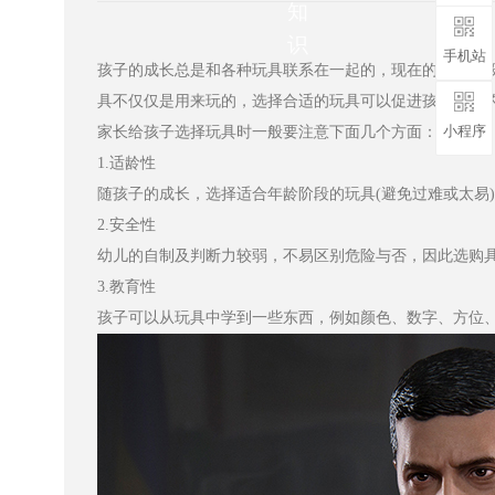
知
识
手机站
孩子的成长总是和各种玩具联系在一起的，现在的家庭一般都比
具不仅仅是用来玩的，选择合适的玩具可以促进孩子心智的发展
小程序
家长给孩子选择玩具时一般要注意下面几个方面：
1.适龄性
随孩子的成长，选择适合年龄阶段的玩具(避免过难或太易)才
2.安全性
幼儿的自制及判断力较弱，不易区别危险与否，因此选购
3.教育性
孩子可以从玩具中学到一些东西，例如颜色、数字、方位