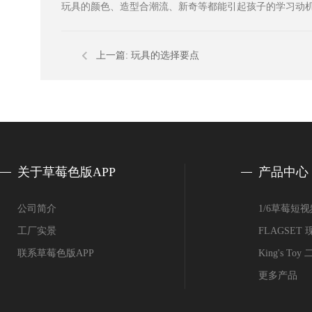
玩具的颜色、造型合潮流、新奇等都能引起孩子的学习动机
上一篇:
玩具的选择要点
关于草莓色版APP
产品中心
公司简介
1/6草莓短
工厂实景
FLAGSE
联系草莓色版APP
King's T
更多产品