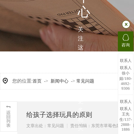
心
关
注
咨询
这
里，
联系人
带
联系人
徐小
您
姐/180-
您的位置:
->
->
首页
新闻中心
常见问题
了
4692-
9306
解
更
联系人
联系人
多
给孩子选择玩具的原则
王先
相
生/137-
2888-
文章出处：常见问题
责任编辑：东莞市草莓色版APP
关
1886